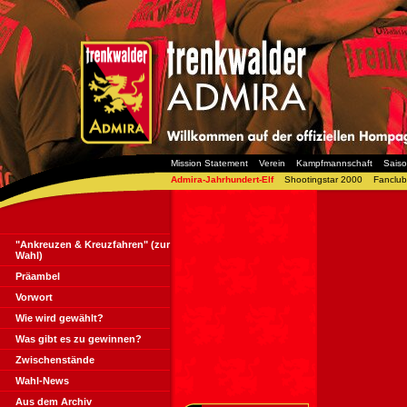
Mission Statement
Verein
Kampfmannschaft
Sais
Admira-Jahrhundert-Elf
Shootingstar 2000
Fanclub
"Ankreuzen & Kreuzfahren" (zur
Wahl)
Präambel
Vorwort
Wie wird gewählt?
Was gibt es zu gewinnen?
Zwischenstände
Wahl-News
Aus dem Archiv