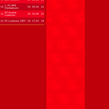
1. FC RFE
10.
19
20
:24
21
Vöcklabruck
SC Austria
11.
19
22
:29
21
Lustenau
12.
FC Lustenau 1907
19
17
:23
19