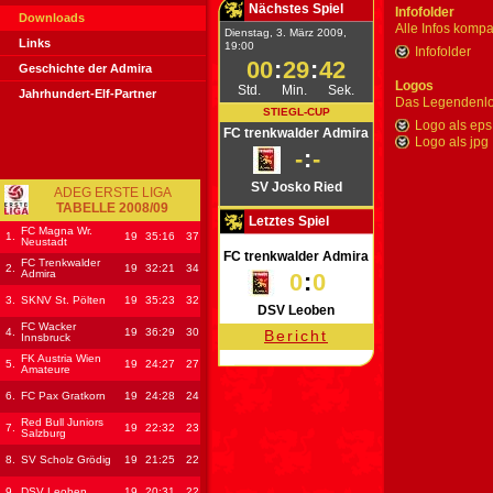
Nächstes Spiel
Infofolder
Downloads
Alle Infos komp
Dienstag, 3. März 2009,
Links
19:00
Infofolder
00
:
29
:
41
Geschichte der Admira
Logos
Std.
Min.
Sek.
Jahrhundert-Elf-Partner
Das Legendenl
STIEGL-CUP
Logo als eps
FC trenkwalder Admira
Logo als jpg
-
:
-
SV Josko Ried
ADEG ERSTE LIGA
TABELLE 2008/09
Letztes Spiel
FC Magna Wr.
1.
19
35
:16
37
Neustadt
FC trenkwalder Admira
FC Trenkwalder
2.
19
32
:21
34
Admira
0
:
0
3.
SKNV St. Pölten
19
35
:23
32
DSV Leoben
FC Wacker
4.
19
36
:29
30
Bericht
Innsbruck
FK Austria Wien
5.
19
24
:27
27
Amateure
6.
FC Pax Gratkorn
19
24
:28
24
Red Bull Juniors
7.
19
22
:32
23
Salzburg
8.
SV Scholz Grödig
19
21
:25
22
9.
DSV Leoben
19
20
:31
22