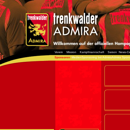
Verein
Mission
Kampfmannschaft
Saison
News-Ce
Sponsoren
MedienSponsoring bei AdmiraAdmira Spons