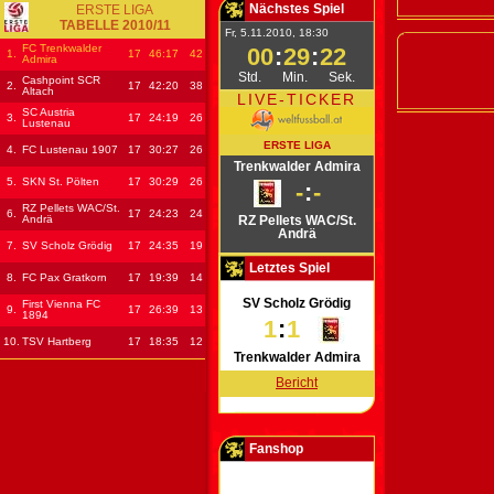
Nächstes Spiel
ERSTE LIGA
TABELLE 2010/11
Fr, 5.11.2010, 18:30
FC Trenkwalder
00
:
29
:
22
1.
17
46
:17
42
Admira
Std.
Min.
Sek.
Cashpoint SCR
2.
17
42
:20
38
Altach
LIVE-TICKER
SC Austria
3.
17
24
:19
26
Lustenau
ERSTE LIGA
4.
FC Lustenau 1907
17
30
:27
26
Trenkwalder Admira
5.
SKN St. Pölten
17
30
:29
26
-
:
-
RZ Pellets WAC/St.
6.
17
24
:23
24
Andrä
RZ Pellets WAC/St.
Andrä
7.
SV Scholz Grödig
17
24
:35
19
Letztes Spiel
8.
FC Pax Gratkorn
17
19
:39
14
SV Scholz Grödig
First Vienna FC
9.
17
26
:39
13
1894
1
:
1
10.
TSV Hartberg
17
18
:35
12
Trenkwalder Admira
Bericht
Fanshop