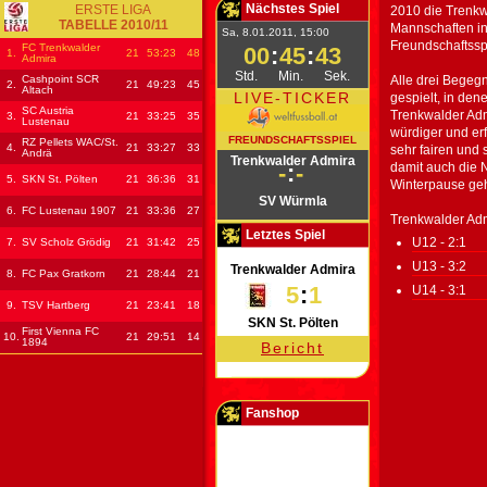
Nächstes Spiel
ERSTE LIGA
2010 die Trenk
TABELLE 2010/11
Mannschaften in
Sa, 8.01.2011, 15:00
Freundschaftssp
FC Trenkwalder
00
:
45
:
43
1.
21
53
:23
48
Admira
Std.
Min.
Sek.
Cashpoint SCR
Alle drei Bege
2.
21
49
:23
45
Altach
LIVE-TICKER
gespielt, in den
SC Austria
Trenkwalder Adm
3.
21
33
:25
35
Lustenau
würdiger und er
FREUNDSCHAFTSSPIEL
RZ Pellets WAC/St.
4.
21
33
:27
33
sehr fairen und
Andrä
Trenkwalder Admira
-
:
-
damit auch die 
5.
SKN St. Pölten
21
36
:36
31
Winterpause ge
SV Würmla
6.
FC Lustenau 1907
21
33
:36
27
Trenkwalder Adm
Letztes Spiel
U12 - 2:1
7.
SV Scholz Grödig
21
31
:42
25
U13 - 3:2
Trenkwalder Admira
8.
FC Pax Gratkorn
21
28
:44
21
5
:
1
U14 - 3:1
9.
TSV Hartberg
21
23
:41
18
SKN St. Pölten
First Vienna FC
10.
21
29
:51
14
1894
Bericht
Fanshop