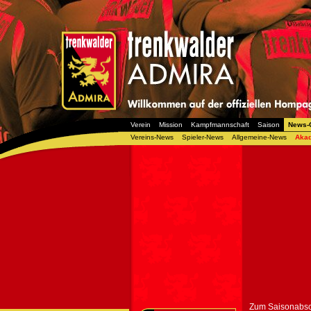
Verein
Mission
Kampfmannschaft
Saison
News-
Vereins-News
Spieler-News
Allgemeine-News
Aka
Zum Saisonabsc