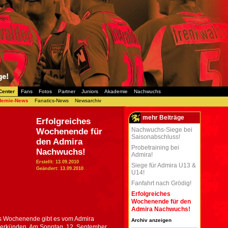
Center
Fans
Fotos
Partner
Juniors
Akademie
Nachwuchs
demie-News
Fanatics-News
Newsarchiv
mehr Beiträge
Erfolgreiches
Nachwuchs-Siege bei
Wochenende für
Saisonabschluss!
den Admira
Probetraining bei
Nachwuchs!
Admira!
Erstellt: 13.09.2010
Siege für Admira U13 &
Geändert: 13.09.2010
U14!
Fanfahrt nach Grödig!
Erfolgreiches
Wochenende für den
Admira Nachwuchs!
es Wochenende gibt es vom Admira
Archiv anzeigen
erkünden. Am Sonntag, 12. September