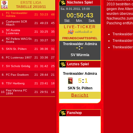
Nächstes Spiel
ERSTE LIGA
2010 bestritten
TABELLE 2010/11
gegen ihre Alter
Sa, 8.01.2011, 15:00
FC Trenkwalder
00
:
50
:
42
wurden überzeu
1.
21
53
:23
48
Admira
Nachwuchs zum 
Std.
Min.
Sek.
Cashpoint SCR
Pasching entführ
2.
21
49
:23
45
Altach
LIVE-TICKER
SC Austria
3.
21
33
:25
35
Lustenau
Trenkwalder
FREUNDSCHAFTSSPIEL
RZ Pellets WAC/St.
4.
21
33
:27
33
Trenkwalder
Andrä
Trenkwalder Admira
-
:
-
Trenkwalder
5.
SKN St. Pölten
21
36
:36
31
SV Würmla
6.
FC Lustenau 1907
21
33
:36
27
Letztes Spiel
7.
SV Scholz Grödig
21
31
:42
25
Trenkwalder Admira
8.
FC Pax Gratkorn
21
28
:44
21
5
:
1
9.
TSV Hartberg
21
23
:41
18
SKN St. Pölten
First Vienna FC
10.
21
29
:51
14
1894
Bericht
Fanshop