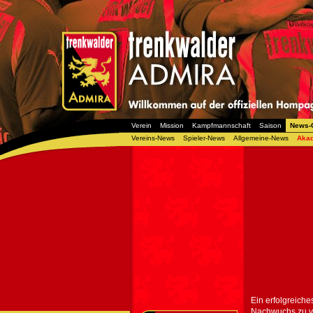
Verein
Mission
Kampfmannschaft
Saison
News-
Vereins-News
Spieler-News
Allgemeine-News
Aka
Ein erfolgreich
Nachwuchs zu v