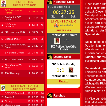
Nächstes Spiel
ERSTE LIGA
Einen klaren Hi
TABELLE 2010/11
Fr, 5.11.2010, 18:30
Fall: In allen 
FC Trenkwalder
00
:
37
:
35
gefragt. Diesen 
1.
17
46
:17
42
Admira
Grundphilosophie
Std.
Min.
Sek.
Cashpoint SCR
2.
17
42
:20
38
Arbeit steht dah
Altach
LIVE-TICKER
die klar struktu
SC Austria
3.
17
24
:19
26
Lustenau
besondere Ferti
wichtig, an der 
ERSTE LIGA
4.
FC Lustenau 1907
17
30
:27
26
Spezialisten.
Trenkwalder Admira
5.
SKN St. Pölten
17
30
:29
26
-
:
-
Deshalb begleite
RZ Pellets WAC/St.
Position kann e
6.
17
24
:23
24
RZ Pellets WAC/St.
Andrä
Andrä
Wie können wir 
7.
SV Scholz Grödig
17
24
:35
19
auszuschöpfen
Letztes Spiel
Talent, Beharrli
8.
FC Pax Gratkorn
17
19
:39
14
Förderung und 
SV Scholz Grödig
First Vienna FC
9.
17
26
:39
13
1894
Der Ausbildungs
1
:
1
Leitfaden für en
10.
TSV Hartberg
17
18
:35
12
Trenkwalder Admira
unserer Talente 
Aufgabe betrauten
Bericht
wichtig, die Ric
REGIONALLIGA OST
Weiterentwicklu
TABELLE 2010/11
Nur so bleibt es 
1.
SC/ESV Parndorf
13
31
:17
24
Fanshop
2.
Austria A.
13
22
:15
23
Im Mittelpunkt d
3.
Ritzing
13
21
:20
22
Fußballakademi
4.
Mattersburg A.
13
20
:13
21