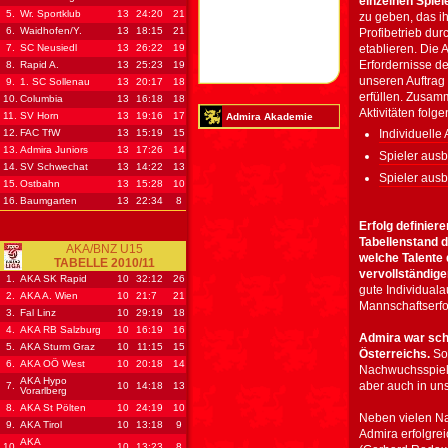
einzelnen Spiel
5.
Wr. Sportklub
13
24
:20
21
zu geben, das ih
6.
Waidhofen/Y.
13
18
:15
21
Profibetrieb dur
7.
SC Neusiedl
13
26
:22
19
etablieren. Die 
Erfordernisse d
8.
Rapid A.
13
25
:23
19
unseren Auftrag 
9.
1. SC Sollenau
13
20
:17
18
erfüllen. Zusam
10.
Columbia
13
16
:18
18
Aktivitäten folg
11.
SV Horn
13
19
:16
17
Admira Akademie
12.
FAC TfW
13
15
:19
15
Individuelle
13.
Admira Juniors
13
17
:26
14
Spieler ausb
14.
SV Schwechat
13
14
:22
13
Spieler ausb
15.
Ostbahn
13
15
:28
10
16.
Baumgarten
13
22
:34
8
Erfolg definiere
Tabellenstand d
AKA/BNZ U15
welche Talente 
TABELLE 2010/11
vervollständig
1.
AKA SK Rapid
10
32
:12
26
gute Individual
2.
AKA A. Wien
10
21
:7
21
Mannschaftserfo
3.
Fal Linz
10
29
:19
18
4.
AKA RB Salzburg
10
16
:19
16
Admira war sc
5.
AKA Sturm Graz
10
11
:15
15
Österreichs.
So 
6.
AKA OÖ West
10
20
:18
14
Nachwuchsspiele
AKA Hypo
aber auch in un
7.
10
14
:18
13
Vorarlberg
8.
AKA St Pölten
10
24
:19
10
Neben vielen Na
9.
AKA Tirol
10
13
:18
9
Admira erfolgrei
AKA
10.
10
13
:23
8