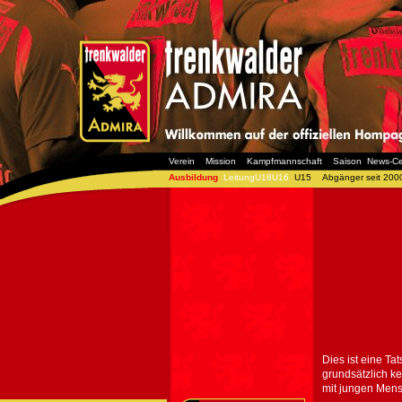
Verein
Mission
Kampfmannschaft
Saison
News-Ce
Ausbildung
LeitungU18U16
U15
Abgänger seit 200
Dies ist eine Ta
grundsätzlich ke
mit jungen Mens