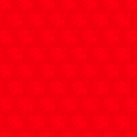
3.
AKA SK Rapid
9
29
:15
20
AKA Trenkwalder
4.
10
17
:18
15
Admira
5.
AKA OÖ West
10
17
:23
15
6.
Fal Linz
9
18
:13
14
7.
AKA A. Wien
10
15
:19
14
8.
AKA Kärnten
10
15
:24
12
9.
AKA Tirol
10
10
:12
11
10.
AKA Sturm Graz
10
19
:22
11
AKA Hypo
11.
10
12
:20
7
Vorarlberg
AKA
12.
10
12
:36
4
BURGENLAND