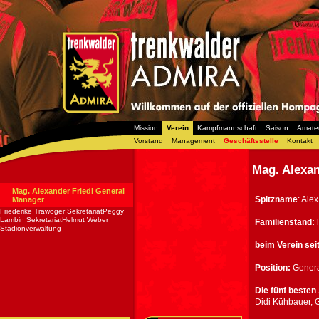
Mission
Verein
Kampfmannschaft
Saison
Amate
Vorstand
Management
Geschäftsstelle
Kontakt
Mag. Alexan
Mag. Alexander Friedl General
Spitzname
: Alex
Manager
Friederike Trawöger SekretariatPeggy
Lambin SekretariatHelmut Weber
Familienstand:
l
Stadionverwaltung
beim Verein seit
Position:
Gener
Die fünf besten
Didi Kühbauer, G