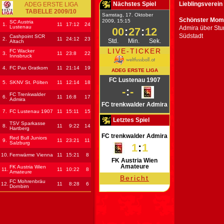
Nächstes Spiel
Lieblingsverein
ADEG ERSTE LIGA
TABELLE 2009/10
Samstag, 17. Oktober
Schönster Mome
2009, 15:15
SC Austria
1.
11
17
:12
24
Lustenau
Admira über Stu
00
:
27
:
12
Südstadt
Cashpoint SCR
2.
11
24
:12
23
Std.
Min.
Sek.
Altach
LIVE-TICKER
FC Wacker
3.
11
23
:8
22
Innsbruck
4.
FC Pax Gratkorn
11
21
:14
19
ADEG ERSTE LIGA
FC Lustenau 1907
5.
SKNV St. Pölten
11
12
:14
18
-
:
-
FC Trenkwalder
6.
11
16
:8
17
Admira
FC trenkwalder Admira
7.
FC Lustenau 1907
11
15
:11
15
Letztes Spiel
TSV Sparkasse
8.
11
9
:22
14
Hartberg
FC trenkwalder Admira
Red Bull Juniors
9.
11
23
:21
11
Salzburg
1
:
1
10.
Fernwärme Vienna
11
15
:21
8
FK Austria Wien
Amateure
FK Austria Wien
11.
11
10
:22
8
Amateure
Bericht
FC Mohrenbräu
12.
11
8
:28
6
Dornbirn