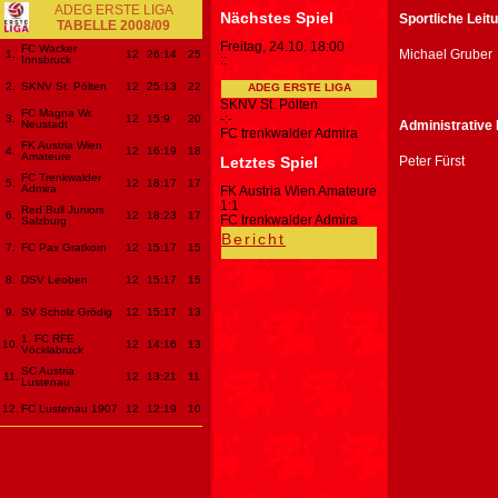
ADEG ERSTE LIGA
Nächstes Spiel
Sportliche Leit
TABELLE 2008/09
Freitag, 24.10. 18:00
FC Wacker
Michael Gruber
1.
12
26
:14
25
:
:
Innsbruck
2.
SKNV St. Pölten
12
25
:13
22
ADEG ERSTE LIGA
SKNV St. Pölten
FC Magna Wr.
-
:
-
3.
12
15
:9
20
Neustadt
Administrative 
FC trenkwalder Admira
FK Austria Wien
4.
12
16
:19
18
Amateure
Letztes Spiel
Peter Fürst
FC Trenkwalder
5.
12
18
:17
17
Admira
FK Austria Wien Amateure
1
:
1
Red Bull Juniors
6.
12
18
:23
17
FC trenkwalder Admira
Salzburg
Bericht
7.
FC Pax Gratkorn
12
15
:17
15
8.
DSV Leoben
12
15
:17
15
9.
SV Scholz Grödig
12
15
:17
13
1. FC RFE
10.
12
14
:16
13
Vöcklabruck
SC Austria
11.
12
13
:21
11
Lustenau
12.
FC Lustenau 1907
12
12
:19
10