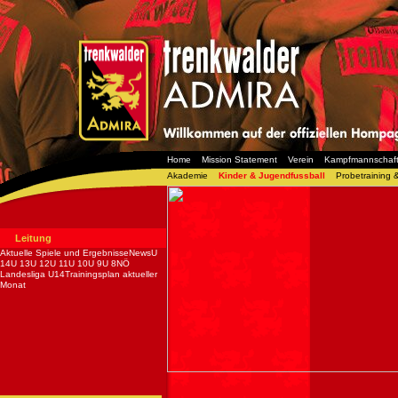
Home
Mission Statement
Verein
Kampfmannschaf
Akademie
Kinder & Jugendfussball
Probetraining 
Leitung
Aktuelle Spiele und ErgebnisseNewsU
14U 13U 12U 11U 10U 9U 8NÖ
Landesliga U14Trainingsplan aktueller
Monat