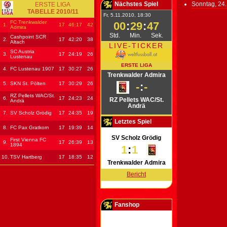
Nächstes Spiel
Sonntag, 24.
ERSTE LIGA
TABELLE 2010/11
Fr, 5.11.2010, 18:30
FC Trenkwalder
00
:
29
:
47
1.
17
46
:17
42
Admira
Std.
Min.
Sek.
Cashpoint SCR
2.
17
42
:20
38
Altach
LIVE-TICKER
SC Austria
3.
17
24
:19
26
Lustenau
ERSTE LIGA
4.
FC Lustenau 1907
17
30
:27
26
Trenkwalder Admira
5.
SKN St. Pölten
17
30
:29
26
-
:
-
RZ Pellets WAC/St.
6.
17
24
:23
24
RZ Pellets WAC/St.
Andrä
Andrä
7.
SV Scholz Grödig
17
24
:35
19
Letztes Spiel
8.
FC Pax Gratkorn
17
19
:39
14
SV Scholz Grödig
First Vienna FC
9.
17
26
:39
13
1894
1
:
1
10.
TSV Hartberg
17
18
:35
12
Trenkwalder Admira
Bericht
Fanshop