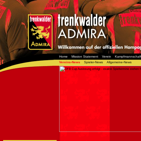
Home
Mission Statement
Verein
Kampfmannschaf
Vereins-News
Spieler-News
Allgemeine-News