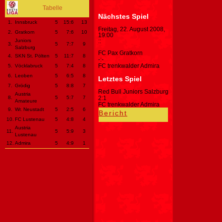
Tabelle
Nächstes Spiel
1.
Innsbruck
5
15
:6
13
Freitag, 22. August 2008,
2.
Gratkorn
5
7
:6
10
19:00
Juniors
:
:
3.
5
7
:7
9
Salzburg
FC Pax Gratkorn
4.
SKN St. Pölten
5
11
:7
8
-
:
-
FC trenkwalder Admira
5.
Vöcklabruck
5
7
:4
8
6.
Leoben
5
6
:5
8
Letztes Spiel
7.
Grödig
5
8
:8
7
Red Bull Juniors Salzburg
Austria
8.
5
5
:7
7
2
:
1
Amateure
FC trenkwalder Admira
9.
Wr. Neustadt
5
2
:5
6
Bericht
10.
FC Lustenau
5
4
:8
4
Austria
11.
5
5
:9
3
Lustenau
12.
Admira
5
4
:9
1