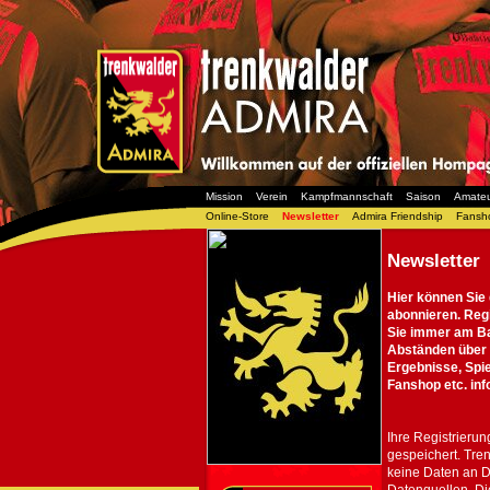
Mission
Verein
Kampfmannschaft
Saison
Amate
Online-Store
Newsletter
Admira Friendship
Fansh
Newsletter
Hier können Sie
abonnieren.
Regi
Sie immer am Bal
Abständen über 
Ergebnisse, Spi
Fanshop etc. inf
Ihre Registrieru
gespeichert. Tren
keine Daten an Dr