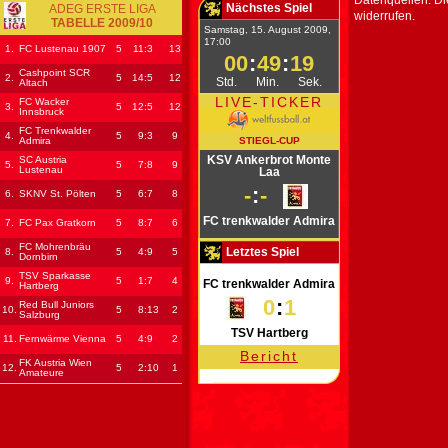
Datenquellen. Di
Nächstes Spiel
ADEG ERSTE LIGA
widerrufen.
TABELLE 2009/10
Samstag, 15. August 2009,
17:00
1.
FC Lustenau 1907
5
11
:3
13
00
:
49
:
19
Cashpoint SCR
2.
5
14
:5
12
Std.
Min.
Sek.
Altach
LIVE-TICKER
FC Wacker
3.
5
12
:5
12
Innsbruck
FC Trenkwalder
4.
5
9
:3
9
Admira
STIEGL-CUP
KSV Ankerbrot Monte
SC Austria
5.
5
7
:8
9
Lustenau
Laa
-
:
-
6.
SKNV St. Pölten
5
6
:7
8
FC trenkwalder Admira
7.
FC Pax Gratkorn
5
8
:7
6
FC Mohrenbräu
Letztes Spiel
8.
5
4
:9
5
Dornbirn
TSV Sparkasse
9.
5
1
:7
4
FC trenkwalder Admira
Hartberg
0
:
1
Red Bull Juniors
10.
5
8
:13
2
Salzburg
TSV Hartberg
11.
Fernwärme Vienna
5
4
:9
2
Bericht
FK Austria Wien
12.
5
2
:10
1
Amateure