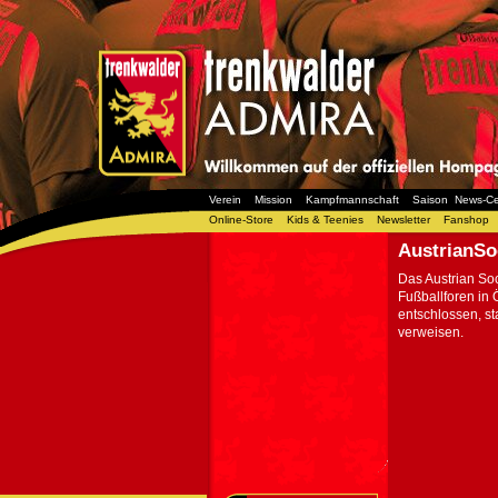
Verein
Mission
Kampfmannschaft
Saison
News-Ce
Online-Store
Kids & Teenies
Newsletter
Fanshop
AustrianSo
Das Austrian Soc
Fußballforen in 
entschlossen, s
verweisen.