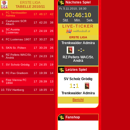
Nächstes Spiel
ERSTE LIGA
TABELLE 2010/11
Fr, 5.11.2010, 18:30
FC Trenkwalder
00
:
46
:
10
1.
17
46
:17
42
Admira
Std.
Min.
Sek.
Cashpoint SCR
2.
17
42
:20
38
Altach
LIVE-TICKER
SC Austria
3.
17
24
:19
26
Lustenau
ERSTE LIGA
4.
FC Lustenau 1907
17
30
:27
26
Trenkwalder Admira
5.
SKN St. Pölten
17
30
:29
26
-
:
-
RZ Pellets WAC/St.
6.
17
24
:23
24
RZ Pellets WAC/St.
Andrä
Andrä
7.
SV Scholz Grödig
17
24
:35
19
Letztes Spiel
8.
FC Pax Gratkorn
17
19
:39
14
SV Scholz Grödig
First Vienna FC
9.
17
26
:39
13
1894
1
:
1
10.
TSV Hartberg
17
18
:35
12
Trenkwalder Admira
Bericht
Fanshop