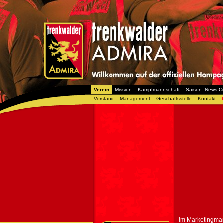
Verein
Mission
Kampfmannschaft
Saison
News-C
Vorstand
Management
Geschäftsstelle
Kontakt
Im Marketingma