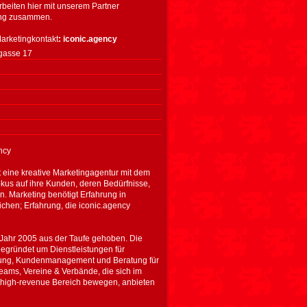
rbeiten hier mit unserem Partner
eng zusammen.
arketingkontakt
: iconic.agency
gasse 17
n
ncy
t eine kreative Marketingagentur mit dem
us auf ihre Kunden, deren Bedürfnisse,
n. Marketing benötigt Erfahrung in
ichen; Erfahrung, die iconic.agency
 Jahr 2005 aus der Taufe gehoben. Die
egründet um Dienstleistungen für
ung, Kundenmanagement und Beratung für
ams, Vereine & Verbände, die sich im
nd high-revenue Bereich bewegen, anbieten