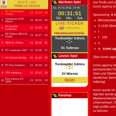
Nächstes Spiel
ERSTE LIGA
von Profis und a
TABELLE 2010/11
iconic.agency 
Sa, 15.01.2011, 15:00
FC Trenkwalder
00
:
31
:
51
1.
21
53
:23
48
Admira
Sponsoring- & M
Std.
Min.
Sek.
Cashpoint SCR
Mooslacken
2.
21
49
:23
45
Altach
LIVE-TICKER
A-1190 Wie
SC Austria
3.
21
33
:25
35
Lustenau
t
FREUNDSCHAFTSSPIEL
RZ Pellets WAC/St.
4.
21
33
:27
33
Andrä
f 100
Trenkwalder Admira
-
:
-
5.
SKN St. Pölten
21
36
:36
31
e
SC Sollenau
w
iconic.ag
6.
FC Lustenau 1907
21
33
:36
27
Letztes Spiel
Über iconic.age
7.
SV Scholz Grödig
21
31
:42
25
Trenkwalder Admira
iconic.agency is
8.
FC Pax Gratkorn
21
28
:44
21
7
:
0
permanenten Fok
9.
TSV Hartberg
21
23
:41
18
Ziele und Stärke
SV Würmla
sämtlichen Bere
First Vienna FC
Bericht
10.
21
29
:51
14
1894
mitbringt.
iconic wurde im
Agentur wurde g
Fanshop
Markenentwickl
Unternehmen, Te
high-profile u
zu können.