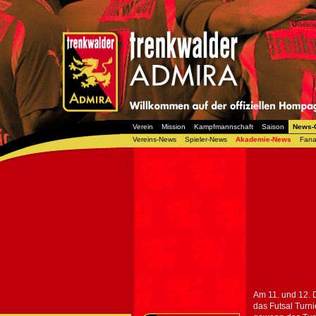
Verein
Mission
Kampfmannschaft
Saison
News-
Vereins-News
Spieler-News
Akademie-News
Fana
Am 11. und 12. 
das Futsal Turn