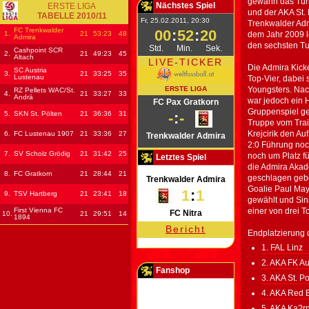
gewann das Turn
Nächstes Spiel
ERSTE LIGA
und der AKA St.
TABELLE 2010/11
Fr, 25.02.2011, 20:30
Trenkwalder Adm
FC Trenkwalder
00
:
52
:
20
1.
21
53
:23
48
dem Jahr 2009 le
Admira
den sechsten Tu
Std.
Min.
Sek.
Cashpoint SCR
2.
21
49
:23
45
Altach
LIVE-TICKER
Die Admira Kick
SC Austria
3.
21
33
:25
35
Lustenau
Top-Vier, dabei 
ERSTE LIGA
Youngsters. Na
RZ Pellets WAC/St.
4.
21
33
:27
33
Andrä
war jedoch ein H
FC Pax Gratkorn
Gruppenspiel geg
5.
SKN St. Pölten
21
36
:36
31
-
:
-
Truppe vom Tra
Krejcirik den Auf
6.
FC Lustenau 1907
21
33
:36
27
Trenkwalder Admira
2:0 Führung noc
7.
SV Scholz Grödig
21
31
:42
25
noch um Platz fü
Letztes Spiel
die Admira Akad
8.
FC Gratkorn
21
28
:44
21
geschlagen gebe
Trenkwalder Admira
Goalie Paul May
1
:
1
9.
TSV Hartberg
21
23
:41
18
gewählt und Sina
First Vienna FC
einer von drei T
FC Nitra
10.
21
29
:51
14
1894
Bericht
Endplatzierung 
1. FAL Linz
2. AKA FK Au
Fanshop
3. AKA St. P
4. AKA Red B
5. AKA Ka?r