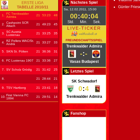
Vladimir Jan
Nächstes Spiel
ERSTE LIGA
Günter Fries
TABELLE 2010/11
Sa, 12.02.2011, 15:00
FC Trenkwalder
00
:
40
:
04
1.
21
53
:23
48
Admira
Std.
Min.
Sek.
Cashpoint SCR
2.
21
49
:23
45
Altach
LIVE-TICKER
SC Austria
3.
21
33
:25
35
Lustenau
FREUNDSCHAFTSSPIEL
RZ Pellets WAC/St.
4.
21
33
:27
33
Andrä
Trenkwalder Admira
5.
SKN St. Pölten
21
36
:36
31
-
:
-
6.
FC Lustenau 1907
21
33
:36
27
Vasas Budapest
7.
SV Scholz Grödig
21
31
:42
25
Letztes Spiel
8.
21
28
:44
21
SK Schwadorf
0
:
4
9.
TSV Hartberg
21
23
:41
18
First Vienna FC
Trenkwalder Admira
10.
21
29
:51
14
1894
Fanshop