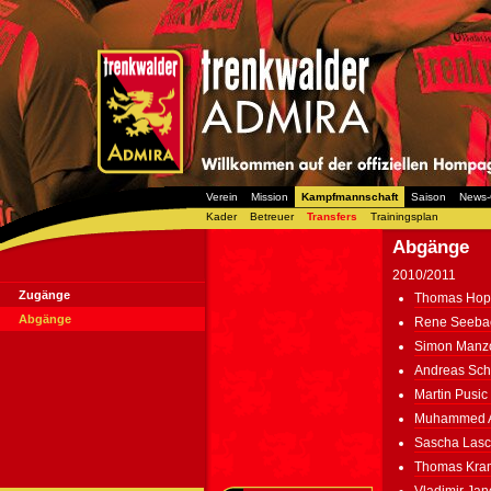
Verein
Mission
Kampfmannschaft
Saison
News-
Kader
Betreuer
Transfers
Trainingsplan
Abgänge
2010/2011
Zugänge
Thomas Hopf
Abgänge
Rene Seebac
Simon Manzo
Andreas Sch
Martin Pusic
Muhammed A
Sascha Lasc
Thomas Kram